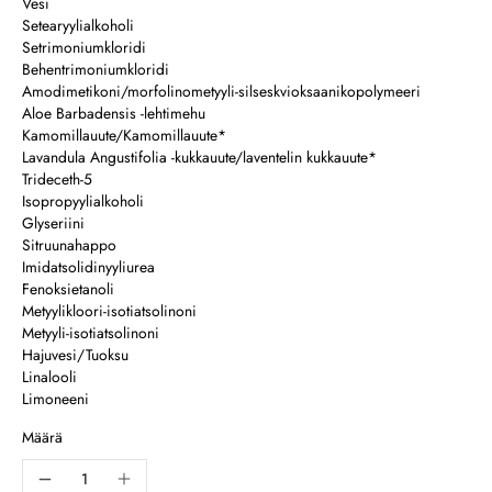
Vesi
Setearyylialkoholi
Setrimoniumkloridi
Behentrimoniumkloridi
Amodimetikoni/morfolinometyyli-silseskvioksaanikopolymeeri
Aloe Barbadensis -lehtimehu
Kamomillauute/Kamomillauute*
Lavandula Angustifolia -kukkauute/laventelin kukkauute*
Trideceth-5
Isopropyylialkoholi
Glyseriini
Sitruunahappo
Imidatsolidinyyliurea
Fenoksietanoli
Metyylikloori-isotiatsolinoni
Metyyli-isotiatsolinoni
Hajuvesi/Tuoksu
Linalooli
Limoneeni
Määrä