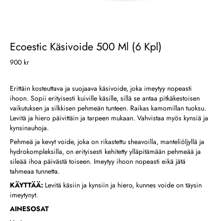
Ecoestic Käsivoide 500 Ml (6 Kpl)
900 kr
Erittäin kosteuttava ja suojaava käsivoide, joka imeytyy nopeasti
ihoon. Sopii erityisesti kuiville käsille, sillä se antaa pitkäkestoisen
vaikutuksen ja silkkisen pehmeän tunteen. Raikas kamomillan tuoksu.
Levitä ja hiero päivittäin ja tarpeen mukaan. Vahvistaa myös kynsiä ja
kynsinauhoja.
Pehmeä ja kevyt voide, joka on rikastettu sheavoilla, manteliöljyllä ja
hydrokompleksilla, on erityisesti kehitetty ylläpitämään pehmeää ja
sileää ihoa päivästä toiseen. Imeytyy ihoon nopeasti eikä jätä
tahmeaa tunnetta.
KÄYTTÄÄ:
Levitä käsiin ja kynsiin ja hiero, kunnes voide on täysin
imeytynyt.
AINESOSAT