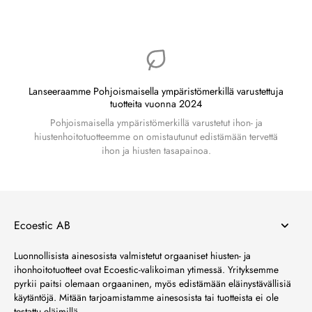
Lanseeraamme Pohjoismaisella ympäristömerkillä varustettuja
tuotteita vuonna 2024
Pohjoismaisella ympäristömerkillä varustetut ihon- ja
hiustenhoitotuotteemme on omistautunut edistämään tervettä
ihon ja hiusten tasapainoa.
Ecoestic AB
Luonnollisista ainesosista valmistetut orgaaniset hiusten- ja
ihonhoitotuotteet ovat Ecoestic-valikoiman ytimessä. Yrityksemme
pyrkii paitsi olemaan orgaaninen, myös edistämään eläinystävällisiä
käytäntöjä. Mitään tarjoamistamme ainesosista tai tuotteista ei ole
testattu eläimillä.