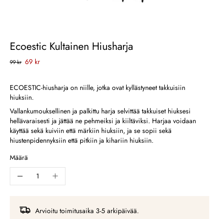
Ecoestic Kultainen Hiusharja
69 kr
99 kr
ECOESTIC-hiusharja on niille, jotka ovat kyllästyneet takkuisiin
hiuksiin.
Vallankumouksellinen ja palkittu harja selvittää takkuiset hiuksesi
hellävaraisesti ja jättää ne pehmeiksi ja kiiltäviksi. Harjaa voidaan
käyttää sekä kuiviin että märkiin hiuksiin, ja se sopii sekä
hiustenpidennyksiin että pitkiin ja kihariin hiuksiin.
Määrä
Arvioitu toimitusaika 3-5 arkipäivää.