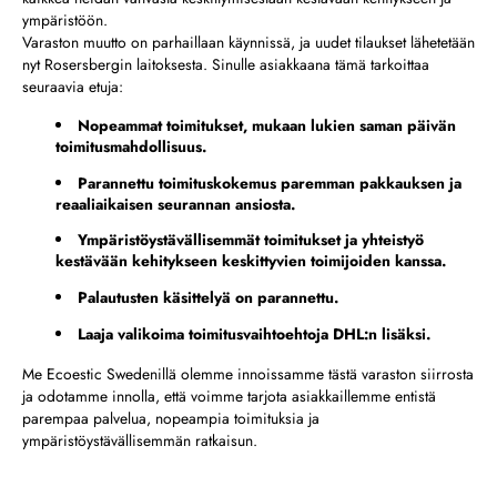
ympäristöön.
Varaston muutto on parhaillaan käynnissä, ja uudet tilaukset lähetetään
nyt Rosersbergin laitoksesta. Sinulle asiakkaana tämä tarkoittaa
seuraavia etuja:
Nopeammat toimitukset, mukaan lukien saman päivän
toimitusmahdollisuus.
Parannettu toimituskokemus paremman pakkauksen ja
reaaliaikaisen seurannan ansiosta.
Ympäristöystävällisemmät toimitukset ja yhteistyö
kestävään kehitykseen keskittyvien toimijoiden kanssa.
Palautusten käsittelyä on parannettu.
Laaja valikoima toimitusvaihtoehtoja DHL:n lisäksi.
Me Ecoestic Swedenillä olemme innoissamme tästä varaston siirrosta
ja odotamme innolla, että voimme tarjota asiakkaillemme entistä
parempaa palvelua, nopeampia toimituksia ja
ympäristöystävällisemmän ratkaisun.