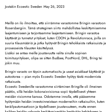
Jostakin
Ecoestic Sweden
May 26, 2023
Meillä on ilo ilmoittaa, että siirrämme varastomme Bringin varastoon
Rosersbergiin. Tämä strateginen siirto mahdollistaa keskittymisemme
laajentumiseen ja tarjontaamme laajentamiseen. Bringin varastoa
käyttävät jo tunnetut yritykset, kuten CDON ja Revolutionrace, joilla on
suuria tilausmääriä ja jotka hyötyvät Bringin tehokkaista ratkaisuista ja
prosesseista tilausten käsittelyssä.
Lisäksi se antaa meille joustavuutta valita sinulle sopivan
toimitusyrityksen, olipa se sitten Budbee, PostNord, DHL, Bring tai
jokin muu.
Bringin varasto on täysin automatisoitu ja useat asiakkaat käyttävät jo
autostorea – pian myös Ecoestic Sweden hyötyy tästä modernista
ratkaisusta.
Ecoestic Swedenille varastomme siirtäminen Bringille oli ilmeinen
päätös, sillä heidän kokonaisvisionsa sopii täydellisesti yhteen
meidän visiomme kanssa. Odotamme innolla, että pääsemme
hyötymään heidän investoinneistaan moderneihin ratkaisuihin, kuten
keräilyautomaatioon ja täydelliseen joustavuuteen, mutta ennen
kaikkea heidän vahvasta keskittymisestään kestävään kehitykseen ja